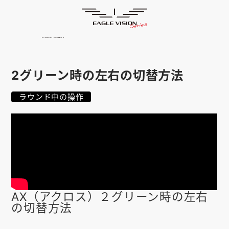
使用方法
HOME
ゴルフナビ
EAGLE VISION
スマホアプリ
SMARTPHONE
2グリーン時の左右の切替方法
ピンポジ君
PIN POSITION
ラウンド中の操作
対応コース
COURSE
EVステーション
UPDATE
取扱い店舗
SHOP
サポート
SUPPORT
AX（アクロス）２グリーン時の左右
の切替方法
購入する