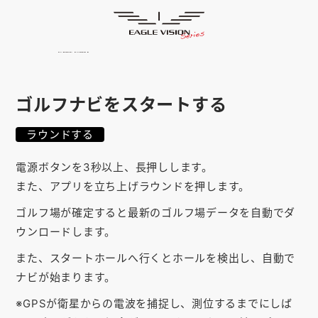
使用方法
HOME
ゴルフナビ
EAGLE VISION
スマホアプリ
SMARTPHONE
ゴルフナビをスタートする
ピンポジ君
PIN POSITION
ラウンドする
対応コース
COURSE
電源ボタンを3秒以上、長押しします。
EVステーション
UPDATE
また、アプリを立ち上げラウンドを押します。
取扱い店舗
ゴルフ場が確定すると最新のゴルフ場データを自動でダ
SHOP
ウンロードします。
サポート
SUPPORT
また、スタートホールへ行くとホールを検出し、自動で
ナビが始まります。
購入する
※GPSが衛星からの電波を捕捉し、測位するまでにしば