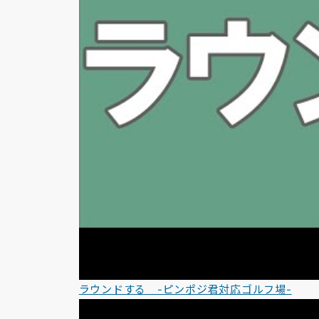
ラウンドする -ピンポジ君対応ゴルフ場-