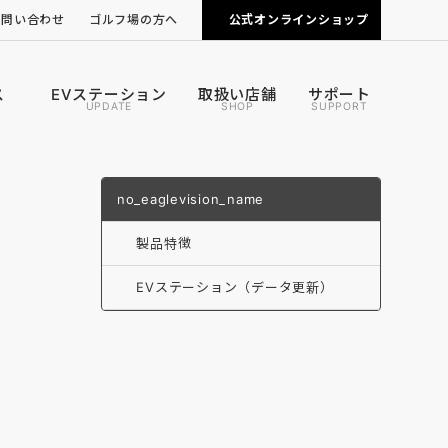
お問い合わせ
ゴルフ場の方へ
公式オンラインショップ
ピンポジ君の導入について
カートナビの導入について
ス
EVステーション
取扱い店舗
サポート
UPDATE
SHOP
SUPPORT
no_eaglevision_name
製品特徴
EVステーション（データ更新）