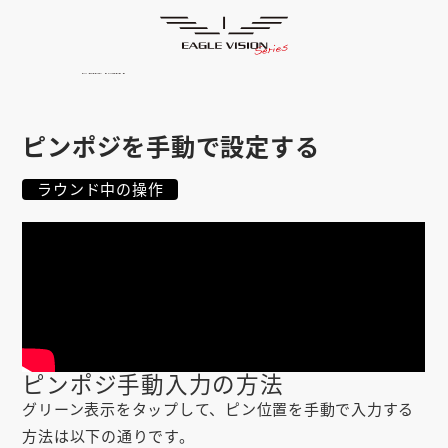
使用方法
HOME
ゴルフナビ
EAGLE VISION
スマホアプリ
SMARTPHONE
ピンポジを手動で設定する
ピンポジ君
PIN POSITION
ラウンド中の操作
対応コース
COURSE
EVステーション
UPDATE
取扱い店舗
SHOP
サポート
SUPPORT
ピンポジ手動入力の方法
購入する
グリーン表示をタップして、ピン位置を手動で入力する
方法は以下の通りです。