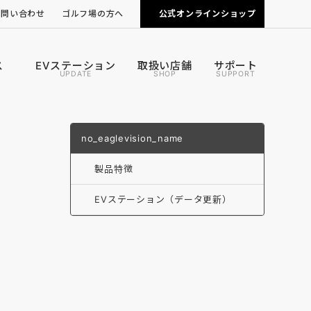
お問い合わせ
ゴルフ場の方へ
公式オンラインショップ
ピンポジ君の導入について
カートナビの導入について
ス
EVステーション
取扱い店舗
サポート
UPDATE
SHOP
SUPPORT
no_eaglevision_name
製品特徴
EVステーション（データ更新）