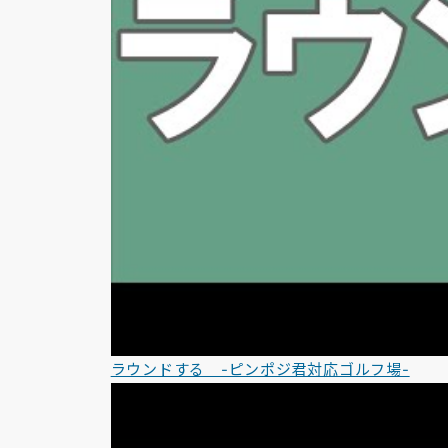
ラウンドする -ピンポジ君対応ゴルフ場-