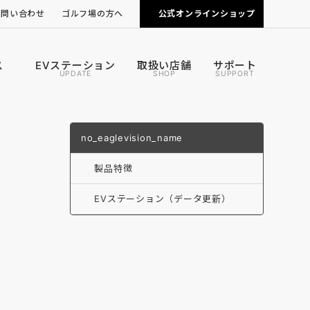
お問い合わせ
ゴルフ場の方へ
公式オンラインショップ
ピンポジ君の導入について
カートナビの導入について
ス
EVステーション
取扱い店舗
サポート
UPDATE
SHOP
SUPPORT
no_eaglevision_name
製品特徴
EVステーション（データ更新）