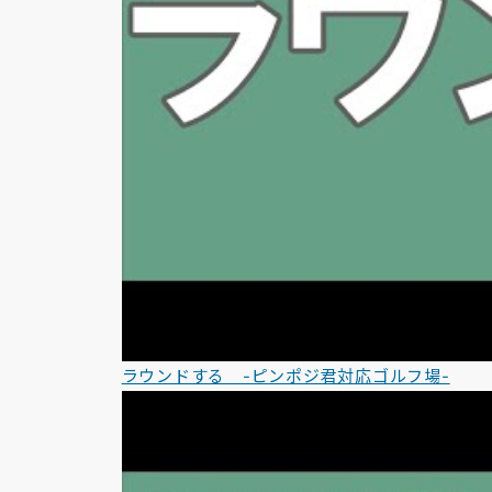
ラウンドする -ピンポジ君対応ゴルフ場-