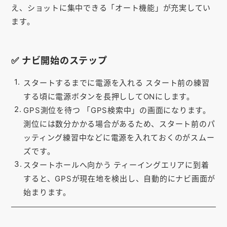
え、ショットに集中できる「オート機能」が充実してい
お知らせ
ます。
会社概要
お問い合わせ
✅ ナビ開始のステップ
ゴルフ場の方へ
スタートするまでに電源を入れる
スタート前の練習
公式オンラインショップ
する頃に電源ボタンを
長押し
してONにします。
GPS測位を待つ
「GPS検索中」の画面になります。
測位には数分かかる場合があるため、
スタート前のパ
ッティング練習中
などに電源を入れておくのがスムー
ズです。
スタートホールへ向かう
ティーイングエリアに到着
すると、GPSが現在地を検出し、
自動的にナビ画面
が
始まります。