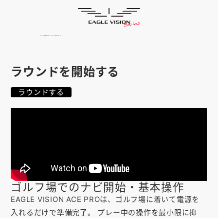
使用方法
HOME
ゴルフナビ
EAGLE VISION
スマホアプリ
SMARTPHONE
ラウンドを開始する
ピンポジ君
PIN POSITION
ラウンドする
対応コース
COURSE
EVステーション
UPDATE
取扱い店舗
SHOP
サポート
SUPPORT
ゴルフ場でのナビ開始・基本操作
購入する
EAGLE VISION ACE PROは、ゴルフ場に着いて電源を
入れるだけで準備完了。 プレー中の操作を最小限に抑