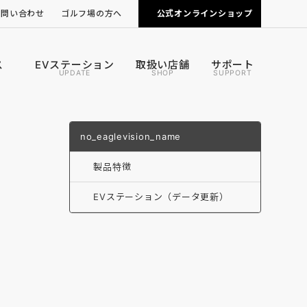
お問い合わせ
ゴルフ場の方へ
公式オンラインショップ
ピンポジ君の導入について
カートナビの導入について
ス
EVステーション
取扱い店舗
サポート
UPDATE
SHOP
SUPPORT
no_eaglevision_name
製品特徴
EVステーション（データ更新）