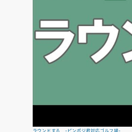
ラウンドする -ピンポジ君対応ゴルフ場-