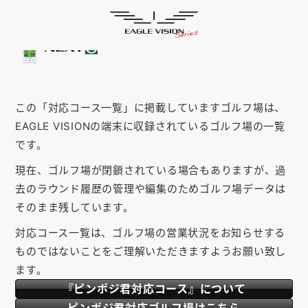
対応コース
HOME
ゴルフナビ
EAGLE VISION
スマホアプリ
SMARTPHONE
この「対応コース一覧」に掲載していますゴルフ場は、
ピンポジ君
PIN POSITION
EAGLE VISIONの端末に収録されているゴルフ場の一覧
対応コース
COURSE
です。
現在、ゴルフ場が閉鎖されている場合もありますが、過
EVステーション
UPDATE
去のラウンド履歴の管理や編集のためゴルフ場データは
取扱い店舗
SHOP
そのまま残しています。
対応コース一覧は、ゴルフ場の営業状況をお知らせする
サポート
SUPPORT
ものではないことをご理解いただきますようお願い致し
ます。
購入する
『ピンポジ君対応コース』について
ピンポジ君対応ゴルフ場はこちら