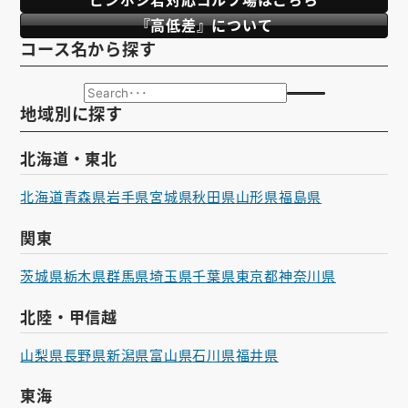
お知らせ
『高低差』について
コース名から探す
会社概要
お問い合わせ
地域別に探す
ゴルフ場の方へ
北海道・東北
公式オンラインショップ
北海道
青森県
岩手県
宮城県
秋田県
山形県
福島県
関東
茨城県
栃木県
群馬県
埼玉県
千葉県
東京都
神奈川県
北陸・甲信越
山梨県
長野県
新潟県
富山県
石川県
福井県
東海