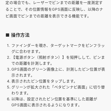
定の場合でも、レーザーでピンまでの距離を一度測定す
お知らせ
ることで、その位置情報をGPS画面に反映し、以降のナ
会社概要
ビ画面でピンまでの距離を表示できる機能です。
お問い合わせ
■ 操作方法
ゴルフ場の方へ
ファインダーを覗き、ターゲットマークをピンフラッ
公式オンラインショップ
グに合わせます。
【電源ボタン（照射ボタン）】を短押しして、ピンま
での距離を計測します。
GPS画面のグリーン画像上に、計測したピン位置が表
示されます。
表示されたピン位置をタップします。
グリーンが拡大された「ベタピンナビ画面」に切り替
わります。
以降は、設定されたピン位置を基準にした距離が
GPS画面に表示されるようになります。