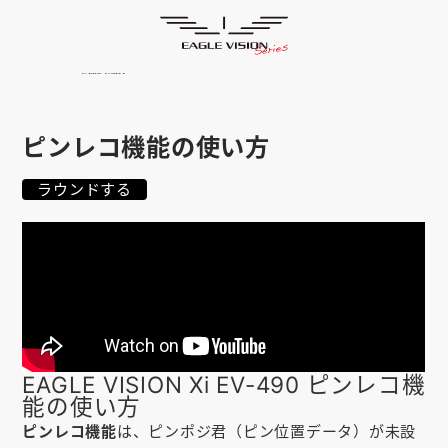
使用方法
HOME
ゴルフナビ
EAGLE VISION
スマホアプリ
SMARTPHONE
ピンレコ機能の使い方
ピンポジ君
PIN POSITION
ラウンドする
対応コース
COURSE
EVステーション
UPDATE
取扱い店舗
SHOP
サポート
SUPPORT
EAGLE VISION Xi EV-490 ピンレコ機
能の使い方
購入する
ピンレコ機能
は、ピンポジ君（ピン位置データ）が未設