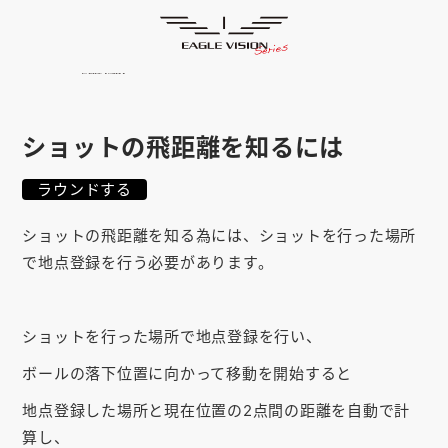
使用方法
HOME
ゴルフナビ
EAGLE VISION
スマホアプリ
SMARTPHONE
ショットの飛距離を知るには
ピンポジ君
PIN POSITION
ラウンドする
対応コース
COURSE
ショットの飛距離を知る為には、ショットを行った場所
EVステーション
UPDATE
で地点登録を行う必要があります。
取扱い店舗
SHOP
ショットを行った場所で地点登録を行い、
サポート
SUPPORT
ボールの落下位置に向かって移動を開始すると
購入する
地点登録した場所と現在位置の2点間の距離を自動で計
算し、