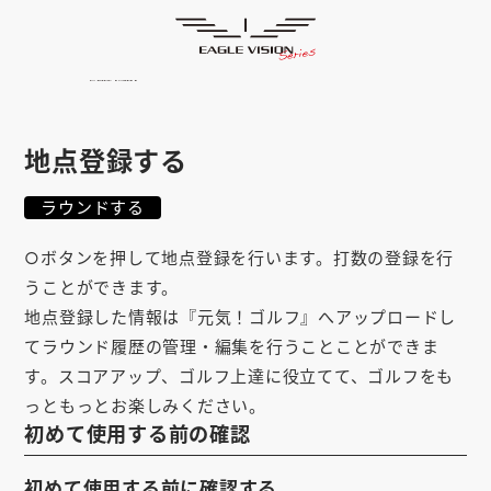
使用方法
HOME
ゴルフナビ
EAGLE VISION
スマホアプリ
SMARTPHONE
地点登録する
ピンポジ君
PIN POSITION
ラウンドする
対応コース
COURSE
○ボタンを押して地点登録を行います。打数の登録を行
EVステーション
UPDATE
うことができます。
地点登録した情報は『元気！ゴルフ』へアップロードし
取扱い店舗
SHOP
てラウンド履歴の管理・編集を行うことことができま
す。スコアアップ、ゴルフ上達に役立てて、ゴルフをも
サポート
SUPPORT
っともっとお楽しみください。
初めて使用する前の確認
購入する
初めて使用する前に確認する