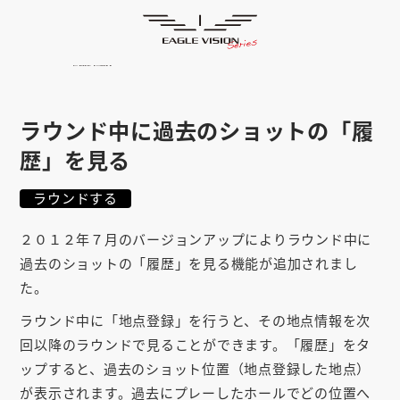
使用方法
HOME
ゴルフナビ
EAGLE VISION
スマホアプリ
SMARTPHONE
ラウンド中に過去のショットの「履
ピンポジ君
PIN POSITION
歴」を見る
対応コース
COURSE
ラウンドする
EVステーション
UPDATE
２０１２年７月のバージョンアップによりラウンド中に
過去のショットの「履歴」を見る機能が追加されまし
取扱い店舗
SHOP
た。
サポート
SUPPORT
ラウンド中に「地点登録」を行うと、その地点情報を次
回以降のラウンドで見ることができます。「履歴」をタ
購入する
ップすると、過去のショット位置（地点登録した地点）
が表示されます。過去にプレーしたホールでどの位置へ