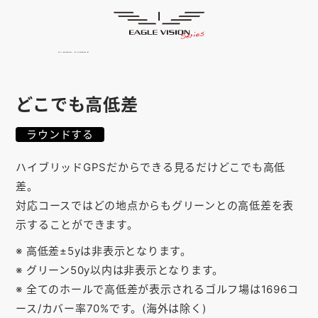
使用方法
HOME
ゴルフナビ
EAGLE VISION
スマホアプリ
SMARTPHONE
どこでも高低差
ピンポジ君
PIN POSITION
ラウンドする
対応コース
COURSE
ハイブリッドGPSだからできる見るだけどこでも高低
EVステーション
UPDATE
差。
対応コースではどの地点からもグリーンとの高低差を表
取扱い店舗
SHOP
示することができます。
サポート
SUPPORT
※ 高低差±5yは非表示となります。
※ グリーン50y以内は非表示となります。
購入する
※ 全てのホールで高低差が表示されるゴルフ場は1696コ
ース/カバー率70%です。(海外は除く)