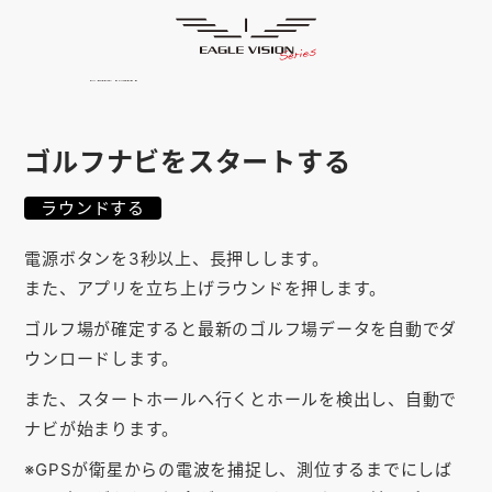
使用方法
HOME
ゴルフナビ
EAGLE VISION
スマホアプリ
SMARTPHONE
ゴルフナビをスタートする
ピンポジ君
PIN POSITION
ラウンドする
対応コース
COURSE
電源ボタンを3秒以上、長押しします。
EVステーション
UPDATE
また、アプリを立ち上げラウンドを押します。
取扱い店舗
ゴルフ場が確定すると最新のゴルフ場データを自動でダ
SHOP
ウンロードします。
サポート
SUPPORT
また、スタートホールへ行くとホールを検出し、自動で
ナビが始まります。
購入する
※GPSが衛星からの電波を捕捉し、測位するまでにしば