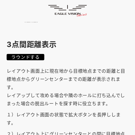
使用方法
HOME
ゴルフナビ
EAGLE VISION
スマホアプリ
SMARTPHONE
3点間距離表示
ピンポジ君
PIN POSITION
ラウンドする
対応コース
COURSE
レイアウト画面上に現在地から目標地点までの距離と目
EVステーション
UPDATE
標地点からグリーンセンターまでの距離が表示されま
す。
取扱い店舗
SHOP
レイアップして攻める場合や隣のホールに打ち込んでし
まった場合の脱出ルートを探す時に役立ちます。
サポート
SUPPORT
１）レイアウト画面の状態で拡大ボタンを長押ししま
購入する
す。
２）レイアウト上にグリーンセンターとの間に目標地点