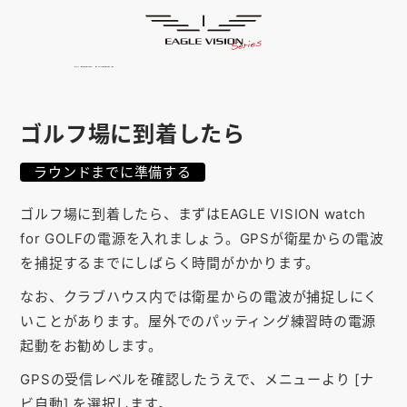
使用方法
HOME
ゴルフナビ
EAGLE VISION
スマホアプリ
SMARTPHONE
ゴルフ場に到着したら
ピンポジ君
PIN POSITION
ラウンドまでに準備する
対応コース
COURSE
ゴルフ場に到着したら、まずはEAGLE VISION watch
EVステーション
UPDATE
for GOLFの電源を入れましょう。GPSが衛星からの電波
を捕捉するまでにしばらく時間がかかります。
取扱い店舗
SHOP
なお、クラブハウス内では衛星からの電波が捕捉しにく
サポート
SUPPORT
いことがあります。屋外でのパッティング練習時の電源
起動をお勧めします。
購入する
GPSの受信レベルを確認したうえで、メニューより [ナ
ビ自動] を選択します。