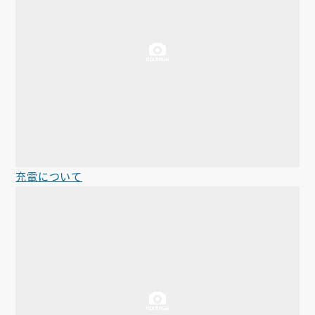
充電について