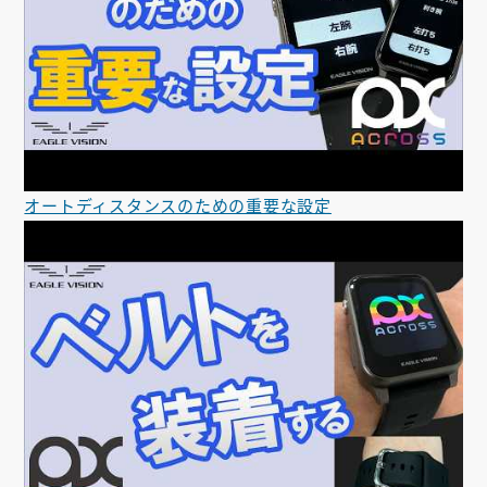
オートディスタンスのための重要な設定