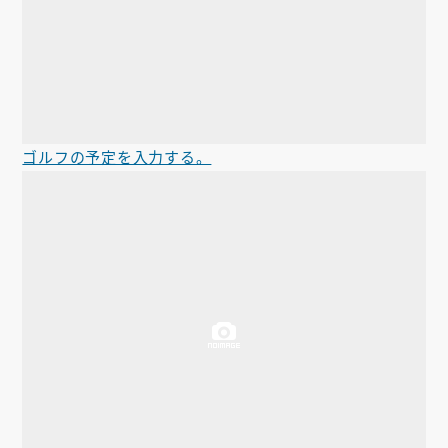
ゴルフの予定を入力する。