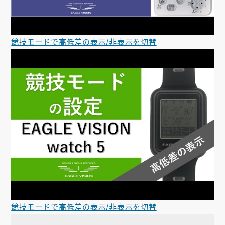
競技モードで高低差の表示/非表示を切替
競技モードで高低差の表示/非表示を切替