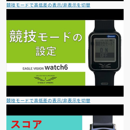
競技モードで高低差の表示/非表示を切替
競技モードで高低差の表示/非表示を切替