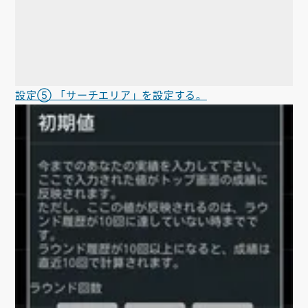
設定⑤ 「サーチエリア」を設定する。