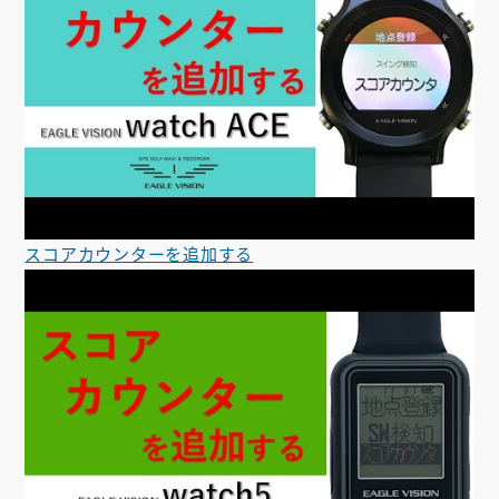
スコアカウンターを追加する