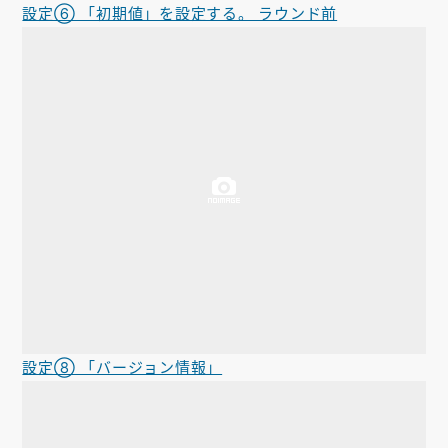
設定⑥ 「初期値」を設定する。 ラウンド前
設定⑧ 「バージョン情報」