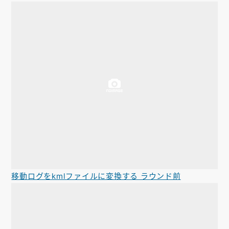
移動ログをkmlファイルに変換する ラウンド前