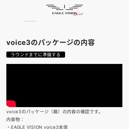
使用方法
HOME
ゴルフナビ
EAGLE VISION
スマホアプリ
SMARTPHONE
voice3のパッケージの内容
ピンポジ君
PIN POSITION
ラウンドまでに準備する
対応コース
COURSE
EVステーション
UPDATE
取扱い店舗
SHOP
サポート
SUPPORT
voice3のパッケージ（箱）の内容の確認です。
購入する
内容物：
・EAGLE VISION voice3本体