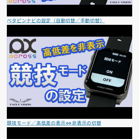
ベタピンナビの設定（自動切替／手動切替）
競技モード／高低差の表示⇔非表示の切替