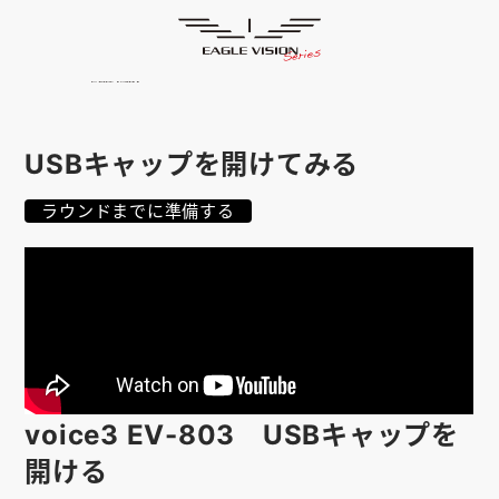
使用方法
HOME
ゴルフナビ
EAGLE VISION
スマホアプリ
SMARTPHONE
USBキャップを開けてみる
ピンポジ君
PIN POSITION
ラウンドまでに準備する
対応コース
COURSE
EVステーション
UPDATE
取扱い店舗
SHOP
サポート
SUPPORT
voice3 EV-803 USBキャップを
購入する
開ける