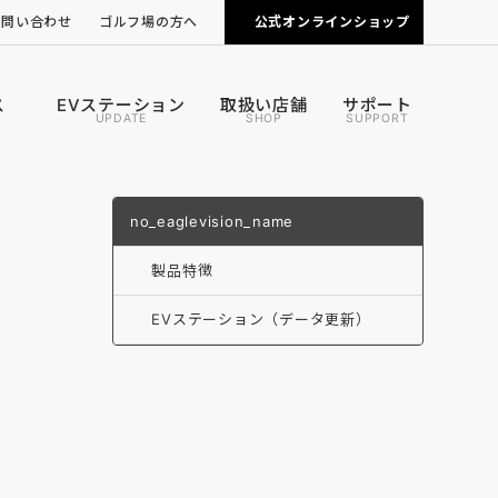
お問い合わせ
ゴルフ場の方へ
公式オンラインショップ
ピンポジ君の導入について
カートナビの導入について
ス
EVステーション
取扱い店舗
サポート
UPDATE
SHOP
SUPPORT
no_eaglevision_name
製品特徴
EVステーション（データ更新）