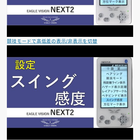
競技モードで高低差の表示/非表示を切替