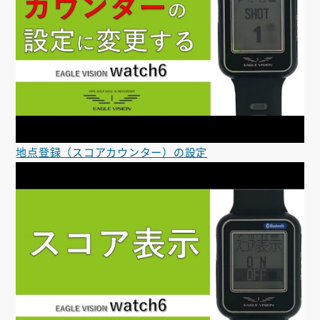
地点登録（スコアカウンター）の設定