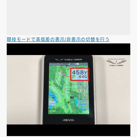
競技モードで高低差の表示/非表示の切替を行う