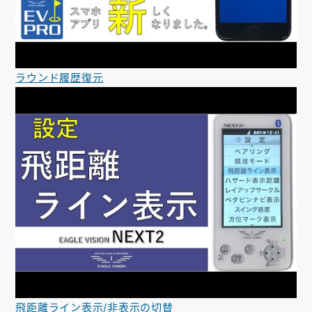
ラウンド履歴復元
飛距離ライン表示/非表示の切替