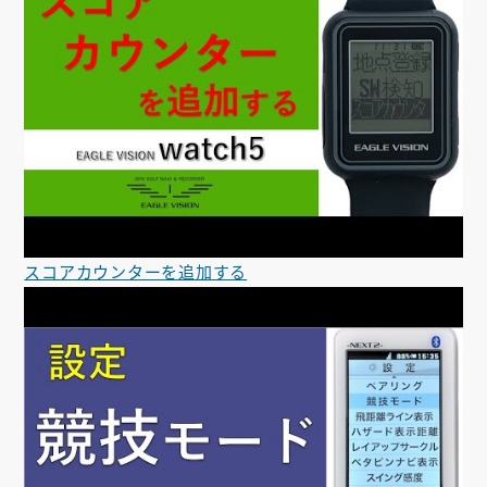
スコアカウンターを追加する