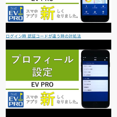
ログイン時 認証コードが違う時の対処法