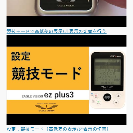
競技モードで高低差の表示/非表示の切替を行う
設定：競技モード（高低差の表示/非表示の切替）