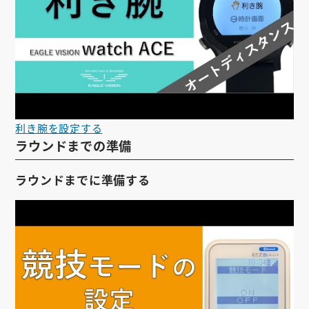
利き腕を設定する
ラウンドまでの準備
ラウンドまでに準備する