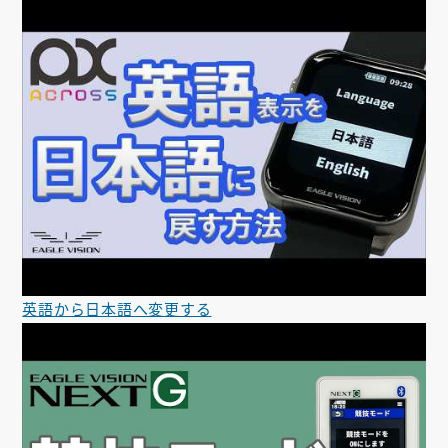
英語から日本語へ変更する