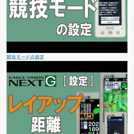
競技モードの設定