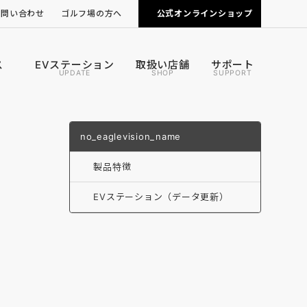
お問い合わせ
ゴルフ場の方へ
公式オンラインショップ
ピンポジ君の導入について
カートナビの導入について
ス
EVステーション
取扱い店舗
サポート
UPDATE
SHOP
SUPPORT
no_eaglevision_name
製品特徴
EVステーション（データ更新）