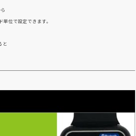
から
ード単位で設定できます。
ると