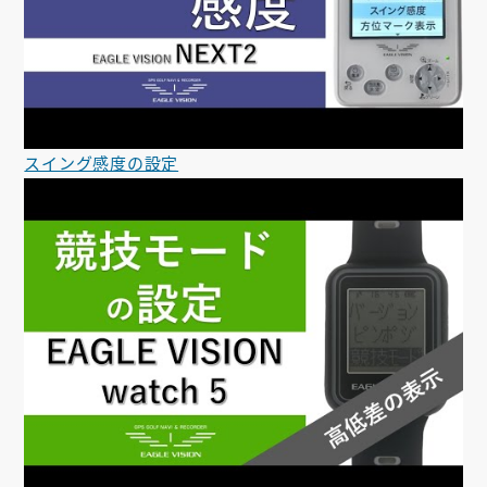
スイング感度の設定