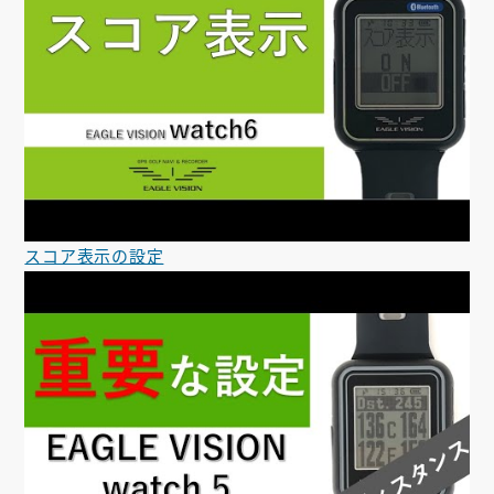
スコア表示の設定