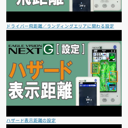
ドライバー飛距離／ランディングエリアに関わる設定
ハザード表示距離の設定