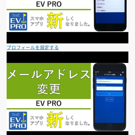
プロフィールを設定する