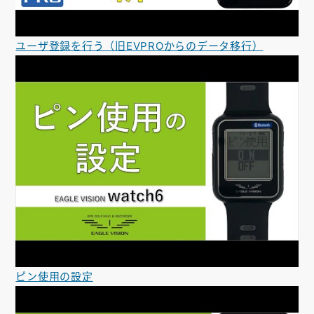
ユーザ登録を行う（旧EVPROからのデータ移行）
ピン使用の設定