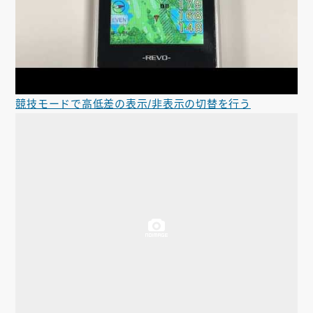
競技モードで高低差の表示/非表示の切替を行う