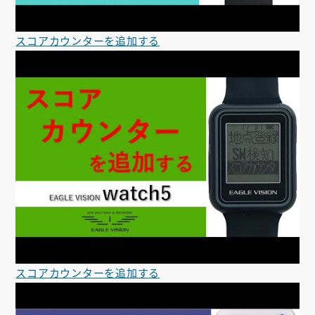
スコアカウンターを追加する
スコアカウンターを追加する