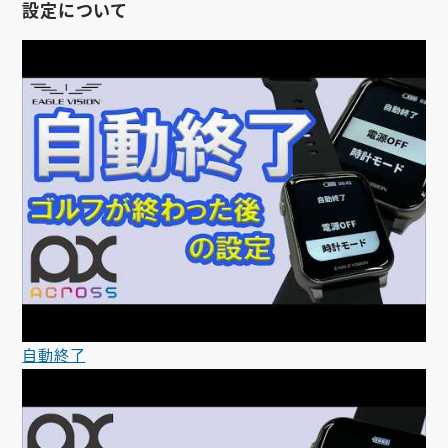
設定について
自動終了