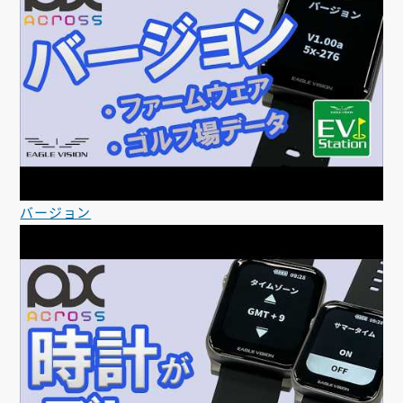
バージョン