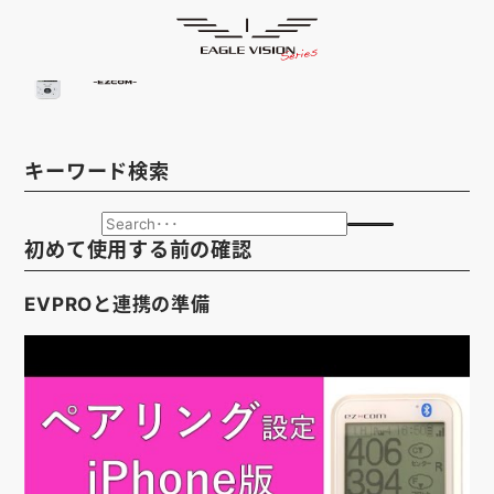
使用方法
HOME
ゴルフナビ
EAGLE VISION
スマホアプリ
SMARTPHONE
キーワード検索
ピンポジ君
PIN POSITION
対応コース
COURSE
初めて使用する前の確認
EVステーション
UPDATE
EVPROと連携の準備
取扱い店舗
SHOP
サポート
SUPPORT
購入する