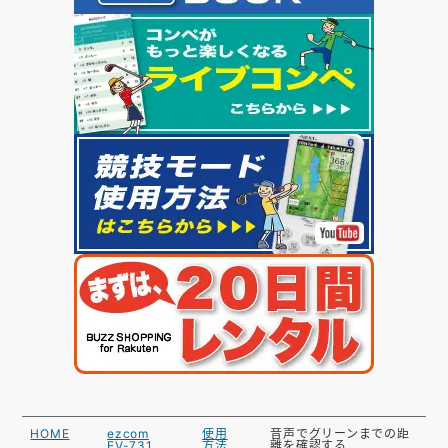
HOME
ezcom
使用
音声でグリーンまでの距
EV-731
方法
離を確認する