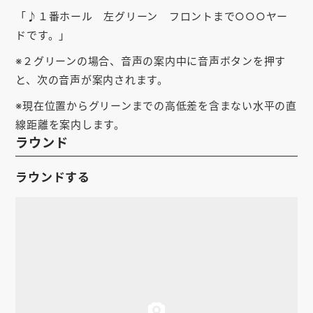
お知らせ
「♪１番ホール 左グリーン フロントまで○○○ヤー
ドです。」
会社概要
※２グリーンの場合、音声の案内中に音声ボタンを押す
お問い合わせ
と、次の音声が案内されます。
ゴルフ場の方へ
※現在位置からグリーンまでの高低差を含まない水平の直
線距離を案内します。
公式オンラインショップ
ラウンド
ラウンドする