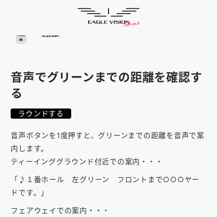
使用方法
HOME
ゴルフナビ
EAGLE VISION
スマホアプリ
SMARTPHONE
音声でグリーンまでの距離を確認す
ピンポジ君
PIN POSITION
る
対応コース
COURSE
ラウンドする
EVステーション
UPDATE
音声ボタンを1度押すと、グリーンまでの距離を音声で案
取扱い店舗
SHOP
内します。
ティーインググラウンド付近での案内・・・
サポート
SUPPORT
「♪１番ホール 左グリーン フロントまで○○○ヤー
ドです。」
購入する
フェアウェイでの案内・・・