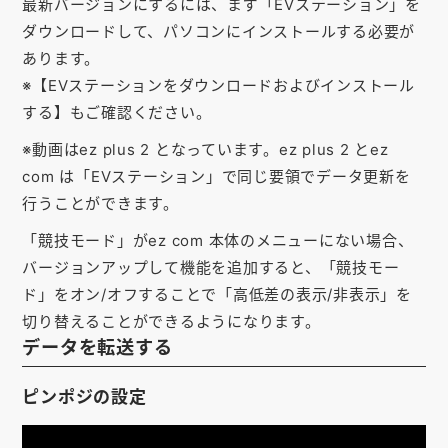
最新バージョンにするには、まず「EVステーション」を
お知らせ
ダウンロードして、パソコンにインストールする必要が
あります。
会社概要
※【EVステーションをダウンロードおよびインストール
お問い合わせ
する】もご確認ください。
ゴルフ場の方へ
※動画はez plus 2 となっています。ez plus 2 とez
com は「EVステーション」で同じ要領でデータ更新を
公式オンラインショップ
行うことができます。
「競技モード」がez com 本体のメニューにない場合、
バージョンアップして機能を追加すると、「競技モー
ド」をオン/オフすることで「高低差の表示/非表示」を
切り替えることができるようになります。
データを転送する
ピンポジの設定