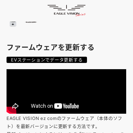
使用方法
HOME
ゴルフナビ
EAGLE VISION
スマホアプリ
SMARTPHONE
ファームウェアを更新する
ピンポジ君
PIN POSITION
EVステーションでデータ更新する
対応コース
COURSE
EVステーション
UPDATE
取扱い店舗
SHOP
サポート
SUPPORT
EAGLE VISION ez comのファームウェア（本体のソフ
購入する
ト）を最新バージョンに更新する方法です。