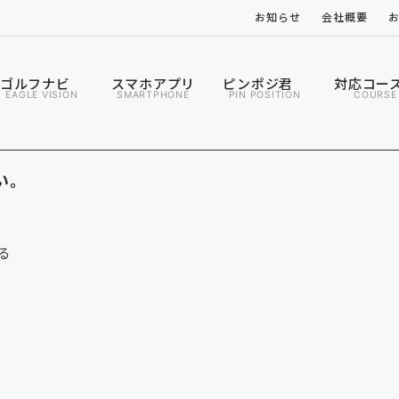
お知らせ
会社概要
ゴルフナビ
スマホアプリ
ピンポジ君
対応コー
EAGLE VISION
SMARTPHONE
PIN POSITION
COURSE
い。
る