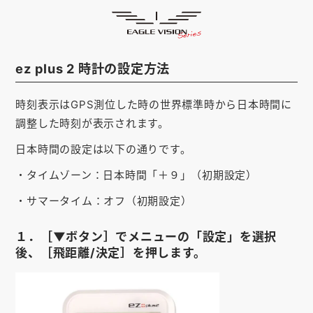
サポート
HOME
ゴルフナビ
EAGLE VISION
ez plus 2 時計の設定方法
スマホアプリ
SMARTPHONE
時刻表示はGPS測位した時の世界標準時から日本時間に
ピンポジ君
PIN POSITION
調整した時刻が表示されます。
対応コース
COURSE
日本時間の設定は以下の通りです。
・タイムゾーン：日本時間「＋９」（初期設定）
EVステーション
UPDATE
・サマータイム：オフ（初期設定）
取扱い店舗
SHOP
１．［▼ボタン］でメニューの「設定」を選択
サポート
SUPPORT
後、［飛距離/決定］を押します。
購入する