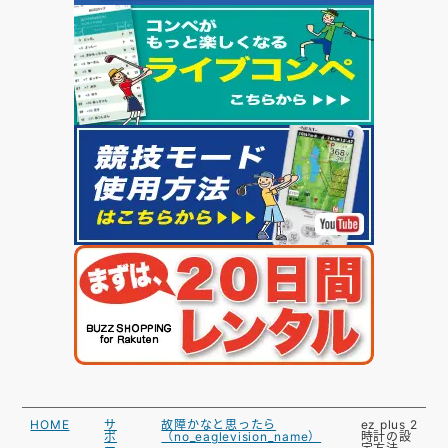
HOME
サ
故障かなと思ったら
ez plus 2
ポ
（no_eaglevision_name）
時計の設