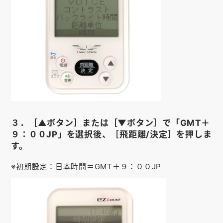
３．［▲ボタン］または［▼ボタン］で「GMT＋
９：００JP」を選択後、［飛距離/決定］を押しま
す。
※初期設定：日本時間＝GMT＋９：００JP