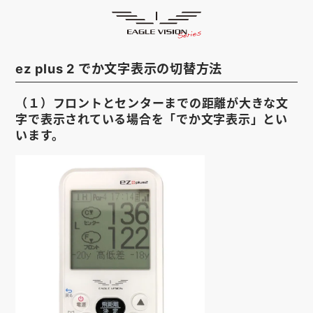
サポート
HOME
ゴルフナビ
EAGLE VISION
ez plus 2 でか文字表示の切替方法
スマホアプリ
SMARTPHONE
（１）フロントとセンターまでの距離が大きな文
ピンポジ君
PIN POSITION
字で表示されている場合を「でか文字表示」とい
います。
対応コース
COURSE
EVステーション
UPDATE
取扱い店舗
SHOP
サポート
SUPPORT
購入する