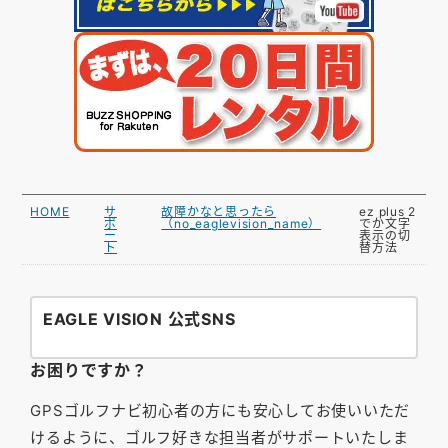
HOME
サ
故障かなと思ったら
ez plus 2
ポ
（no_eaglevision_name）
でか文字
ー
表示の切
ト
替方法
EAGLE VISION 公式SNS
お困りですか？
GPSゴルフナビ初心者の方にも安心してお使いいただ
けるように、ゴルフ好きな担当者がサポートいたしま