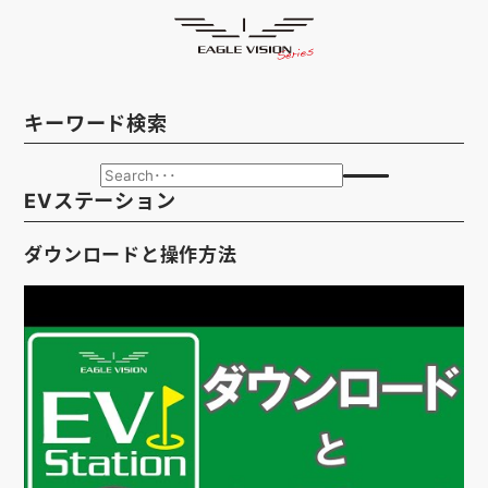
使用方法
HOME
ゴルフナビ
EAGLE VISION
キーワード検索
スマホアプリ
SMARTPHONE
ピンポジ君
PIN POSITION
EVステーション
対応コース
COURSE
ダウンロードと操作方法
EVステーション
UPDATE
取扱い店舗
SHOP
サポート
SUPPORT
購入する