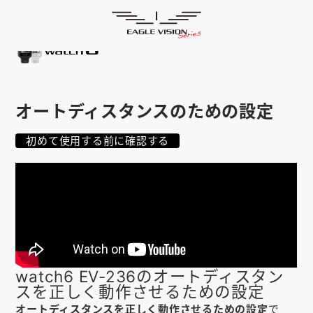
使用方法
HOME
ゴルフナビ
EAGLE VISION
スマホアプリ
SMARTPHONE
オートディスタンスのための設定
ピンポジ君
PIN POSITION
初めて使用する前に確認する
対応コース
COURSE
EVステーション
UPDATE
取扱い店舗
SHOP
サポート
SUPPORT
watch6 EV-236のオートディスタン
購入する
スを正しく動作させるための設定
オートディスタンスを正しく動作させるための設定
で