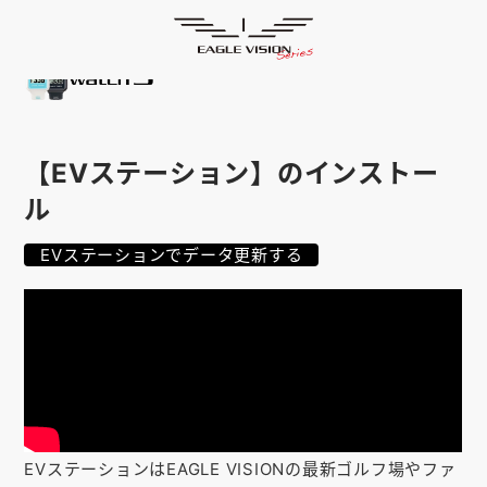
使用方法
HOME
ゴルフナビ
EAGLE VISION
スマホアプリ
SMARTPHONE
【EVステーション】のインストー
ピンポジ君
PIN POSITION
ル
対応コース
COURSE
EVステーションでデータ更新する
EVステーション
UPDATE
取扱い店舗
SHOP
サポート
SUPPORT
購入する
EVステーションはEAGLE VISIONの最新ゴルフ場やファ