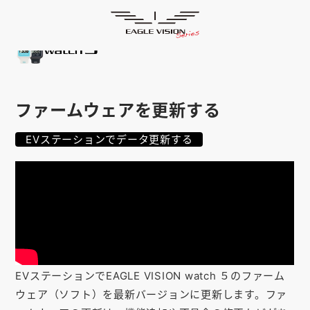
使用方法
HOME
ゴルフナビ
EAGLE VISION
スマホアプリ
SMARTPHONE
ファームウェアを更新する
ピンポジ君
PIN POSITION
EVステーションでデータ更新する
対応コース
COURSE
EVステーション
UPDATE
取扱い店舗
SHOP
サポート
SUPPORT
EVステーションでEAGLE VISION watch ５のファーム
購入する
ウェア（ソフト）を最新バージョンに更新します。ファ