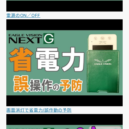
電源のON／OFF
画面消灯で省電力/誤作動の予防