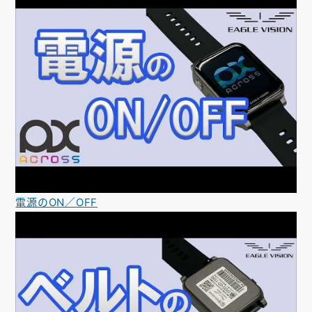
電源のON／OFF