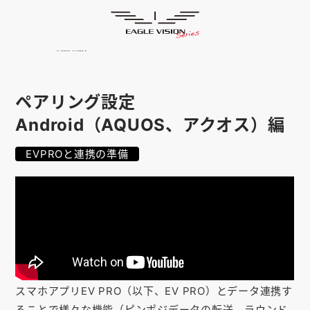
使用方法
HOME
ゴルフナビ
EAGLE VISION
スマホアプリ
SMARTPHONE
ペアリング設定
ピンポジ君
PIN POSITION
Android（AQUOS、アクオス）編
対応コース
COURSE
EVPROと連携の準備
EVステーション
UPDATE
取扱い店舗
SHOP
サポート
SUPPORT
購入する
スマホアプリEV PRO（以下、EV PRO）とデータ連携す
ることで様々な機能（ピンポジデータの転送、ラウンド