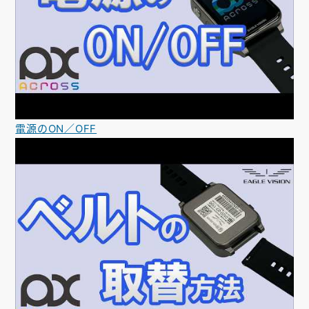
電源のON／OFF