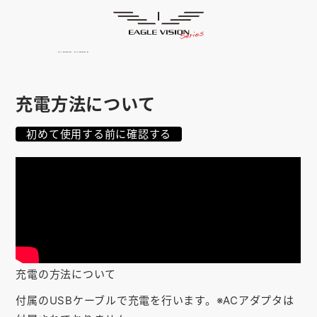
使用方法
HOME
ゴルフナビ
EAGLE VISION
スマホアプリ
SMARTPHONE
充電方法について
ピンポジ君
PIN POSITION
初めて使用する前に確認する
対応コース
COURSE
EVステーション
UPDATE
取扱い店舗
SHOP
サポート
SUPPORT
充電の方法について
購入する
付属のUSBケーブルで充電を行います。※ACアダプタは