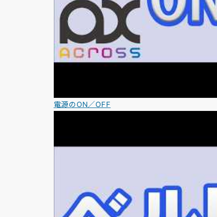
電源のON／OFF