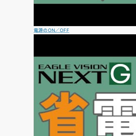
電源のON／OFF