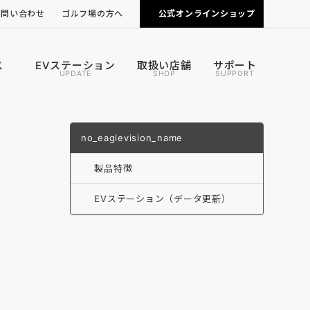
お問い合わせ
ゴルフ場の方へ
公式オンラインショップ
ピンポジ君の導入について
カートナビの導入について
ス
EVステーション
取扱い店舗
サポート
UPDATE
SHOP
SUPPORT
no_eaglevision_name
製品特徴
EVステーション（データ更新）