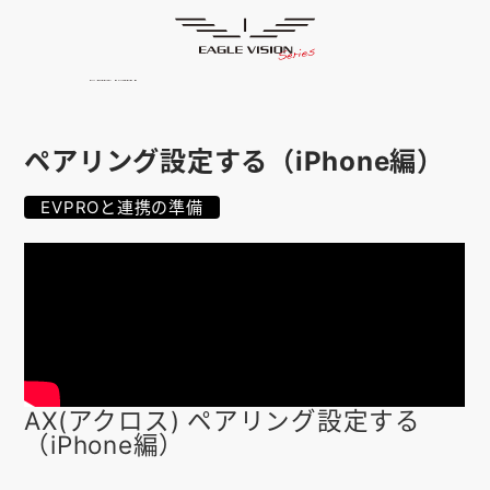
使用方法
HOME
ゴルフナビ
EAGLE VISION
スマホアプリ
SMARTPHONE
ペアリング設定する（iPhone編）
ピンポジ君
PIN POSITION
EVPROと連携の準備
対応コース
COURSE
EVステーション
UPDATE
取扱い店舗
SHOP
サポート
SUPPORT
AX(アクロス) ペアリング設定する
（iPhone編）
購入する