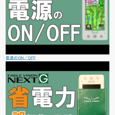
電源のON／OFF