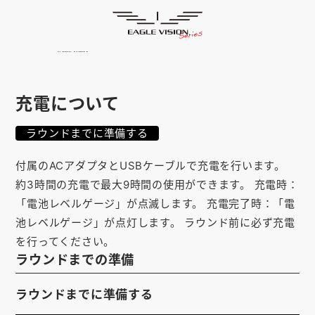
使用方法
HOME
ゴルフナビ
EAGLE VISION
スマホアプリ
SMARTPHONE
充電について
ピンポジ君
PIN POSITION
ラウンドまでに準備する
対応コース
COURSE
付属のACアダプタとUSBケーブルで充電を行います。
EVステーション
UPDATE
約3時間の充電で最大9時間の使用ができます。 充電時：
「電池レベルゲージ」が点滅します。 充電完了時：「電
取扱い店舗
SHOP
池レベルゲージ」が点灯します。 ラウンド前に必ず充電
を行ってください。
サポート
SUPPORT
ラウンドまでの準備
購入する
ラウンドまでに準備する