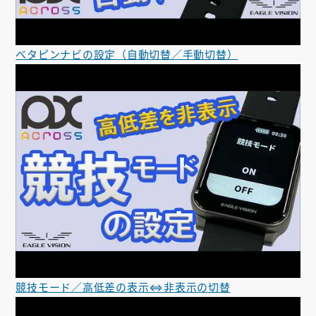
ベタピンナビの設定（自動切替／手動切替）
競技モード／高低差の表示⇔非表示の切替