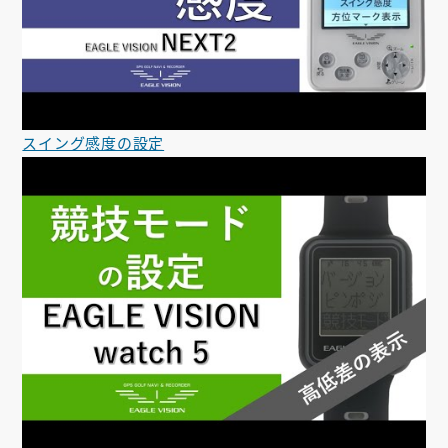
スイング感度の設定