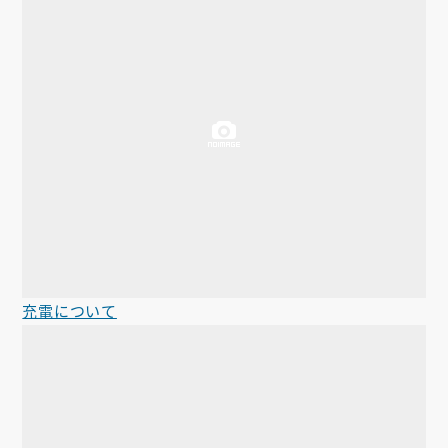
充電について