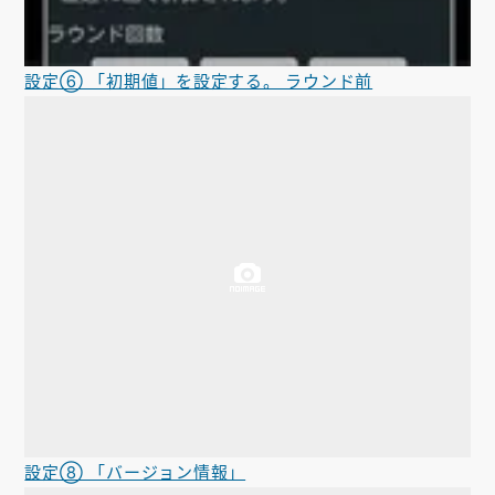
設定⑥ 「初期値」を設定する。 ラウンド前
設定⑧ 「バージョン情報」