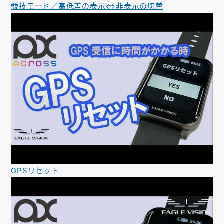
競技モード／高低差の表示⇔非表示の切替
GPSリセット