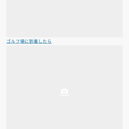
ゴルフ場に到着したら