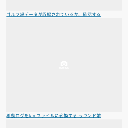
ゴルフ場データが収録されているか、確認する
移動ログをkmlファイルに変換する ラウンド前