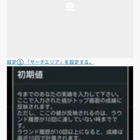
設定⑤ 「サーチエリア」を設定する。