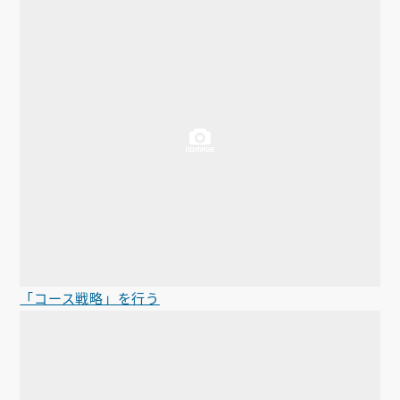
「コース戦略」を行う