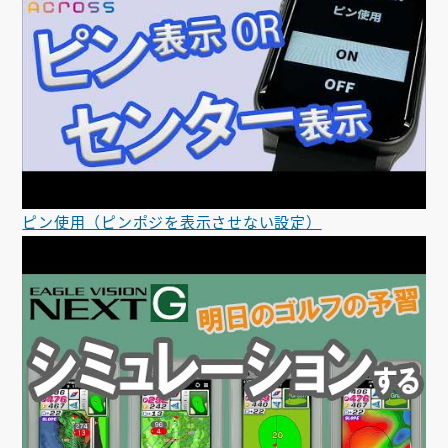
ピン使用（ピンポジを表示させない設定）