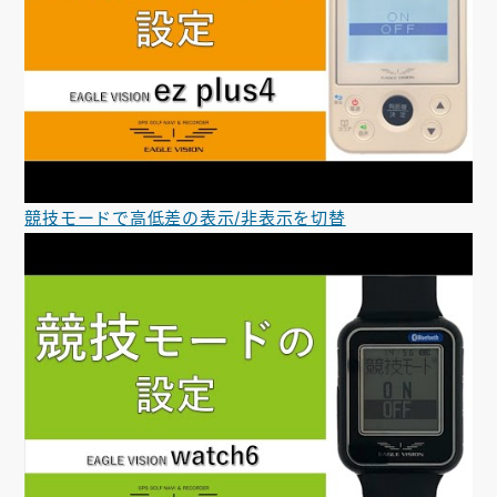
競技モードで高低差の表示/非表示を切替