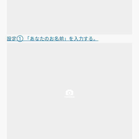
設定① 「あなたのお名前」を入力する。