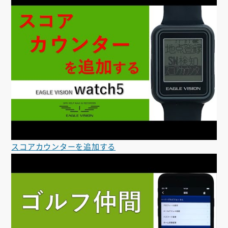
スコアカウンターを追加する