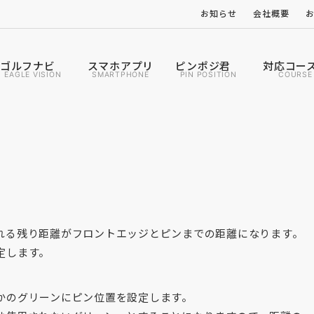
お知らせ
会社概要
ゴルフナビ
スマホアプリ
ピンポジ君
対応コー
EAGLE VISION
SMARTPHONE
PIN POSITION
COURSE
）
れる残り距離がフロントエッジとピンまでの距離になります。
定します。
かのグリーンにピン位置を設定します。