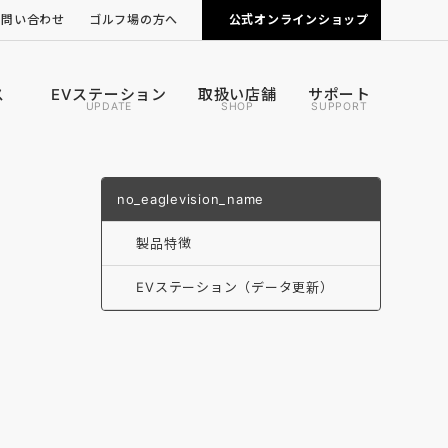
お問い合わせ
ゴルフ場の方へ
公式オンラインショップ
ピンポジ君の導入について
カートナビの導入について
ス
EVステーション
取扱い店舗
サポート
UPDATE
SHOP
SUPPORT
no_eaglevision_name
製品特徴
EVステーション（データ更新）