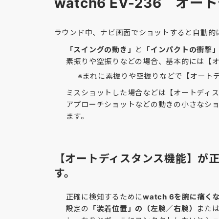
watch6 EV-236 オ
ラウンド中、ナビ画面でショットすると自動的
「スイングの動き」
と
「インパクトの衝撃
素振りや空振りなどの場合、基本的には【
※まれに素振りや空振りなどで【オート
ミスショットした場合などは【オートディ
アプローチショットなどの動きの小さなシ
ます。
【オートディスタンス機能】が
す。
正確に検知するために
watch 6を腕に痛
設定の
「装着位置」の（左腕／右腕）
また