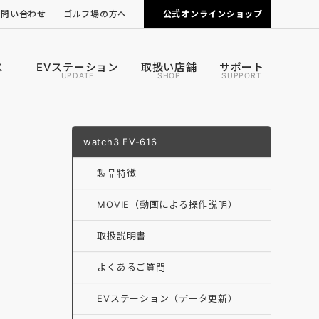
お問い合わせ
ゴルフ場の方へ
公式オンラインショップ
ピンポジ君の導入について
カートナビの導入について
ス
EVステーション
取扱い店舗
サポート
UPDATE
SHOP
SUPPORT
watch3 EV-616
製品特徴
MOVIE（動画による操作説明）
取扱説明書
よくあるご質問
EVステーション（データ更新）