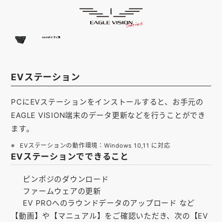
取扱説明書
HOME
ゴルフナビ
EAGLE VISION
スマホアプリ
SMARTPHONE
EVステーション
ピンポジ君
PIN POSITION
PCにEVステーションをインストールすると、お手元の
対応コース
COURSE
EAGLE VISION端末のデータ更新などを行うことができ
EVステーション
UPDATE
ます。
EVステーションの動作環境：Windows 10,11 に対応
取扱い店舗
SHOP
EVステーションでできること
サポート
SUPPORT
ピンポジのダウンロード
ファームウェアの更新
購入する
EV PROへのラウンドデータのアップロード など
【動画】や【マニュアル】をご確認いただき、次の【EV