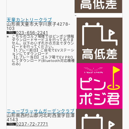
-
天童カントリークラブ
山形県天童市大字川原子4278-
103
023-656-2241
こちらのゴルフ場様ではピンポジ情報
ダウンロードサービスを行っておりま
せん。以下のいずれかの方法でダウン
ロードを行ってください。
【1.プレー前日】ご自宅でEVステーシ
ョンにてダウンロード
【2.プレー当日】ゴルフ場でEV PRO
にてダウンロード(Bluetooth対応機種
のみ)
ニューブラッサムガーデンクラブ
山形県西村山郡河北町西里字目澤
4143
0237-72-7771