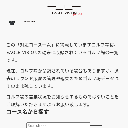
「山形県」の対応コース
HOME
ゴルフナビ
EAGLE VISION
スマホアプリ
SMARTPHONE
この「対応コース一覧」に掲載していますゴルフ場は、
ピンポジ君
PIN POSITION
EAGLE VISIONの端末に収録されているゴルフ場の一覧
対応コース
COURSE
です。
現在、ゴルフ場が閉鎖されている場合もありますが、過
EVステーション
UPDATE
去のラウンド履歴の管理や編集のためゴルフ場データは
取扱い店舗
SHOP
そのまま残しています。
ゴルフ場の営業状況をお知らせするものではないことを
サポート
SUPPORT
ご理解いただきますようお願い致します。
コース名から探す
購入する