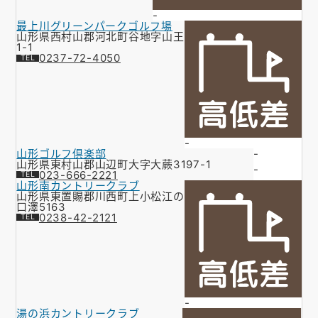
-
最上川グリーンパークゴルフ場
山形県西村山郡河北町谷地字山王
1-1
0237-72-4050
-
山形ゴルフ倶楽部
-
山形県東村山郡山辺町大字大蕨3197-1
-
023-666-2221
山形南カントリークラブ
山形県東置賜郡川西町上小松江の
口澤5163
0238-42-2121
-
湯の浜カントリークラブ