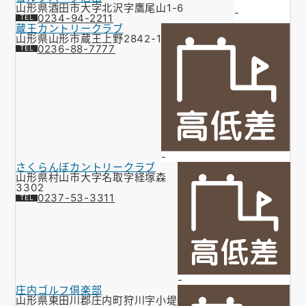
山形県酒田市大字北沢字鷹尾山1-6
-
0234-94-2211
蔵王カントリークラブ
山形県山形市蔵王上野2842-1
0236-88-7777
-
さくらんぼカントリークラブ
山形県村山市大字名取字経塚森
3302
0237-53-3311
-
庄内ゴルフ倶楽部
山形県東田川郡庄内町狩川字小堤