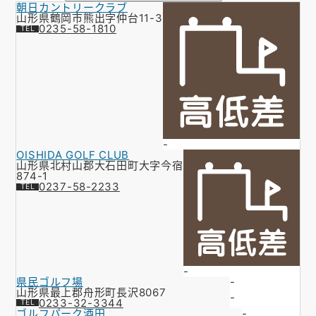
朝日カントリークラブ
お知らせ
山形県鶴岡市熊出字仲台11-3
0235-58-1810
会社概要
お問い合わせ
ゴルフ場の方へ
公式オンラインショップ
-
OISHIDA GOLF CLUB
山形県北村山郡大石田町大字今宿
874-1
0237-58-2233
-
県民ゴルフ場
-
山形県最上郡舟形町長沢8067
-
0233-32-3344
ゴルフパーク酒田
-