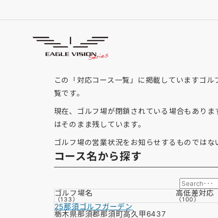
「栃木県」の対応コース
GOLF COURSE
この「対応コース一覧」に掲載していますゴルフ場
覧です。
現在、ゴルフ場が閉鎖されている場合もありま
はそのまま残しています。
ゴルフ場の営業状況をお知らせするものではな
コース名から探す
ゴルフ場名
高低差
対応
（133）
（100）
25那須ゴルフガーデン
栃木県那須郡那須町高久甲6437