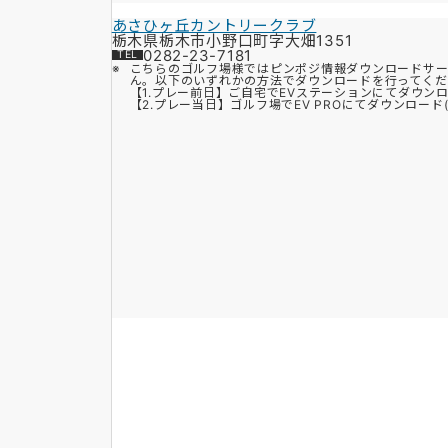
あさひヶ丘カントリークラブ
栃木県栃木市小野口町字大畑1351
0282-23-7181
こちらのゴルフ場様ではピンポジ情報ダウンロードサー
ん。以下のいずれかの方法でダウンロードを行ってくだ
【1.プレー前日】ご自宅でEVステーションにてダウン
【2.プレー当日】ゴルフ場でEV PROにてダウンロード(Bl