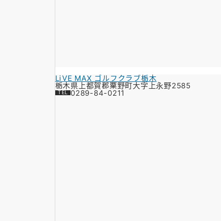
LiVE MAX ゴルフクラブ栃木
栃木県上都賀郡粟野町大字上永野2585
0289-84-0211