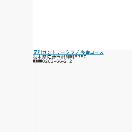
足利カントリークラブ 多幸コース
栃木県佐野市飛駒町6380
0283-66-2121