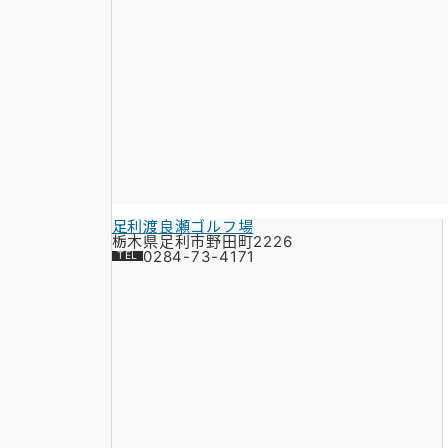
足利渡良瀬ゴルフ場
栃木県足利市野田町2226
0284-73-4171