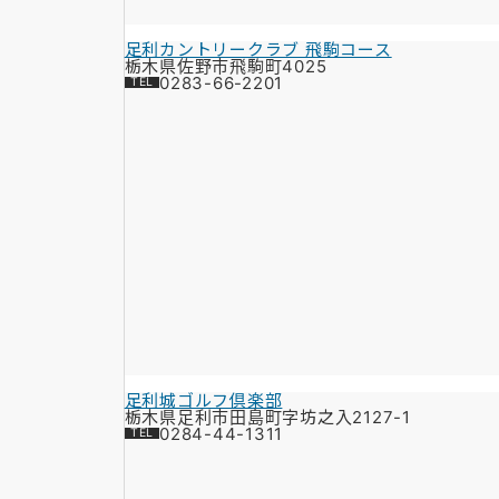
足利カントリークラブ 飛駒コース
栃木県佐野市飛駒町4025
0283-66-2201
足利城ゴルフ倶楽部
栃木県足利市田島町字坊之入2127-1
0284-44-1311