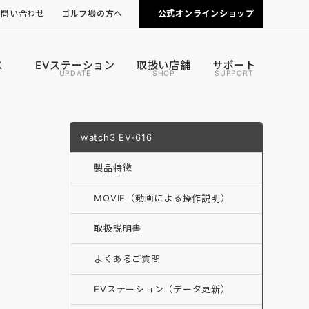
お問い合わせ
ゴルフ場の方へ
公式オンラインショップ
ピンポジ君の導入について
カートナビの導入について
ス
EVステーション
取扱い店舗
サポート
UPDATE
SHOP
SUPPORT
watch3 EV-616
製品特徴
MOVIE（動画による操作説明）
取扱説明書
よくあるご質問
EVステーション（データ更新）