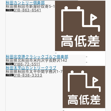
秋田カントリー倶楽部
お知らせ
秋田県秋田市新屋砂奴寄5-1
018-863-6541
会社概要
お問い合わせ
ゴルフ場の方へ
公式オンラインショップ
-
秋田北空港クラシックゴルフ倶楽部
-
秋田県北秋田市米内沢字長野沢142
-
0186-72-5511
秋田太平山カントリークラブ
秋田県秋田市太平中関字務沢1-7
018-838-3333
-