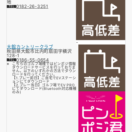
地
0182-26-3251
-
大館カントリークラブ
秋田県大館市比内町扇田字横沢
128-1
0186-55-0654
こちらのゴルフ場様ではピンポジ情報
ダウンロードサービスを行っておりま
せん。以下のいずれかの方法でダウン
ロードを行ってください。
【1.プレー前日】ご自宅でEVステーシ
ョンにてダウンロード
【2.プレー当日】ゴルフ場でEV PRO
にてダウンロード(Bluetooth対応機種
のみ)