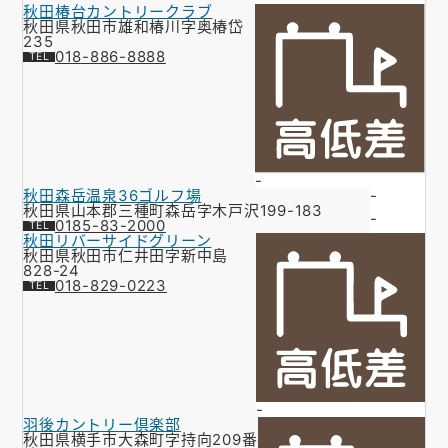
秋田椿台カントリークラブ
秋田県秋田市雄和椿川字奥椿岱
235
018-886-8888
-
秋田森岳温泉36ゴルフ場
-
秋田県山本郡三種町森岳字木戸沢199-183
-
0185-83-2000
秋田リバーサイドグリーン
秋田県秋田市仁井田字新中島
828-24
018-829-0223
-
羽後カントリー倶楽部
秋田県横手市大森町字持向209番