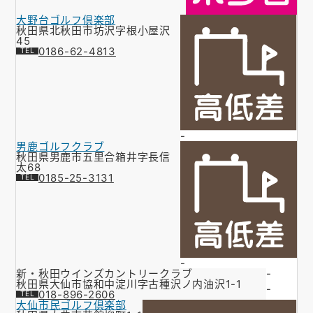
大野台ゴルフ倶楽部
秋田県北秋田市坊沢字根小屋沢
45
0186-62-4813
-
男鹿ゴルフクラブ
秋田県男鹿市五里合箱井字長信
太68
0185-25-3131
-
新・秋田ウインズカントリークラブ
-
秋田県大仙市協和中淀川字古種沢ノ内油沢1-1
-
018-896-2606
大仙市民ゴルフ倶楽部