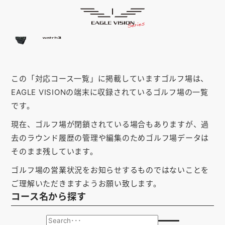
「秋田県」の対応コース
HOME
ゴルフナビ
EAGLE VISION
スマホアプリ
SMARTPHONE
この「対応コース一覧」に掲載していますゴルフ場は、
ピンポジ君
PIN POSITION
EAGLE VISIONの端末に収録されているゴルフ場の一覧
対応コース
COURSE
です。
現在、ゴルフ場が閉鎖されている場合もありますが、過
EVステーション
UPDATE
去のラウンド履歴の管理や編集のためゴルフ場データは
取扱い店舗
SHOP
そのまま残しています。
ゴルフ場の営業状況をお知らせするものではないことを
サポート
SUPPORT
ご理解いただきますようお願い致します。
コース名から探す
購入する