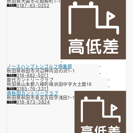
秋田県大曲市花館柳町1-1
0187-63-0252
-
ノースハンプトンゴルフ倶楽部
-
秋田県秋田市河辺神内沼の沢1-1
-
018-882-5071
能代カントリークラブ
-
秋田県山本郡八峰町峰浜田中字大土面18
-
0185-76-3311
南秋田カントリークラブ
秋田県秋田市金足吉田字浅田1-1
018-873-3824