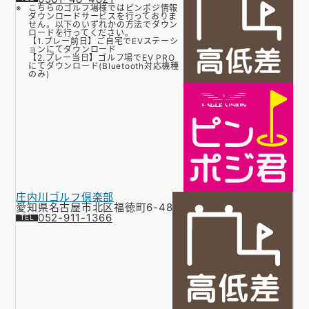
こちらのゴルフ場様ではピンポジ情報
ダウンロードサービスを行っておりま
せん。以下のいずれかの方法でダウン
ロードを行ってください。
【1.プレー前日】ご自宅でEVステーシ
ョンにてダウンロード
【2.プレー当日】ゴルフ場でEV PRO
にてダウンロード(Bluetooth対応機種
のみ)
庄内川ゴルフ倶楽部
愛知県名古屋市北区福徳町6-48
052-911-1366