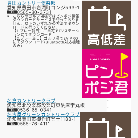
豊田カントリー倶楽部
愛知県豊田市岩滝町コンジ593-1
0565-80-3731
こちらのゴルフ場様ではピンポジ情報
ダウンロードサービスを行っておりま
せん。以下のいずれかの方法でダウン
ロードを行ってください。
【1.プレー前日】ご自宅でEVステーシ
ョンにてダウンロード
【2.プレー当日】ゴルフ場でEV PRO
にてダウンロード(Bluetooth対応機種
のみ)
名倉カントリークラブ
-
愛知県北設楽郡設楽町東納庫字丸根
-
0536-65-0341
名古屋グリーンカントリークラブ
愛知県豊田市御作町釜土1188-1
0565-76-4111