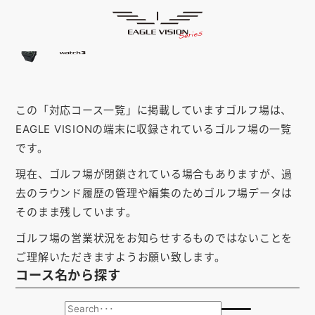
「愛知県」の対応コース
HOME
ゴルフナビ
EAGLE VISION
スマホアプリ
SMARTPHONE
この「対応コース一覧」に掲載していますゴルフ場は、
ピンポジ君
PIN POSITION
EAGLE VISIONの端末に収録されているゴルフ場の一覧
対応コース
COURSE
です。
現在、ゴルフ場が閉鎖されている場合もありますが、過
EVステーション
UPDATE
去のラウンド履歴の管理や編集のためゴルフ場データは
取扱い店舗
SHOP
そのまま残しています。
ゴルフ場の営業状況をお知らせするものではないことを
サポート
SUPPORT
ご理解いただきますようお願い致します。
コース名から探す
購入する