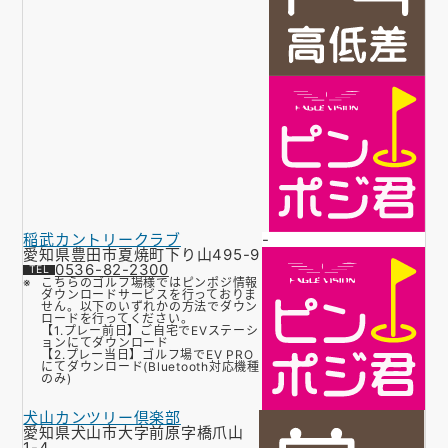
稲武カントリークラブ
-
愛知県豊田市夏焼町下り山495-9
0536-82-2300
こちらのゴルフ場様ではピンポジ情報
ダウンロードサービスを行っておりま
せん。以下のいずれかの方法でダウン
ロードを行ってください。
【1.プレー前日】ご自宅でEVステーシ
ョンにてダウンロード
【2.プレー当日】ゴルフ場でEV PRO
にてダウンロード(Bluetooth対応機種
のみ)
犬山カンツリー倶楽部
愛知県犬山市大字前原字橋爪山
1-4