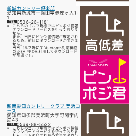
-
新城カントリー倶楽部
愛知県新城市一鍬田字赤座ヶ入1-
1
0536-26-1181
こちらのゴルフ場様ではピンポジ情報
ダウンロードサービスを行っておりま
せん。
また、当日にピン位置情報が確定され
るため、前日にダウンロードができま
せん。
当日ゴルフ場にてBluetooth対応機種
のみEV PROを利用してダウンロード
が可能です。
新南愛知カントリークラブ 美浜コ
ース
愛知県知多郡美浜町大字野間字内
扇43
0569-88-5522
こちらのゴルフ場様ではピンポジ情報
ダウンロードサービスを行っておりま
せん。以下のいずれかの方法でダウン