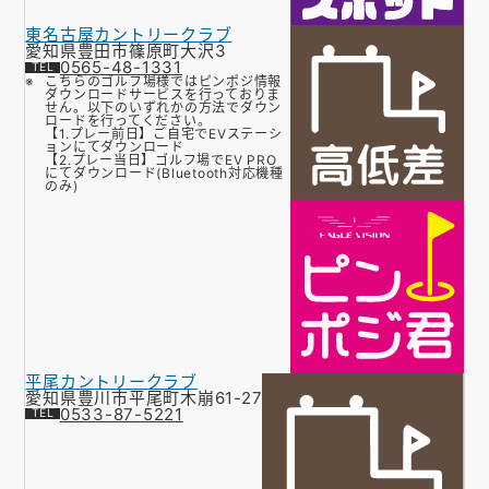
東名古屋カントリークラブ
愛知県豊田市篠原町大沢3
0565-48-1331
こちらのゴルフ場様ではピンポジ情報
ダウンロードサービスを行っておりま
せん。以下のいずれかの方法でダウン
ロードを行ってください。
【1.プレー前日】ご自宅でEVステーシ
ョンにてダウンロード
【2.プレー当日】ゴルフ場でEV PRO
にてダウンロード(Bluetooth対応機種
のみ)
平尾カントリークラブ
愛知県豊川市平尾町木崩61-27
0533-87-5221