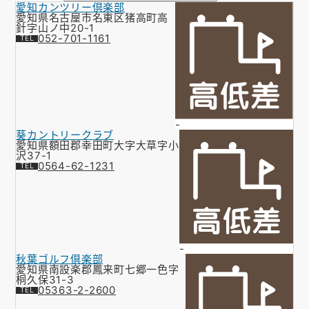
愛知カンツリー倶楽部
お知らせ
愛知県名古屋市名東区猪高町高
針字山ノ中20-1
052-701-1161
会社概要
お問い合わせ
ゴルフ場の方へ
-
公式オンラインショップ
葵カントリークラブ
愛知県額田郡幸田町大字大草字小
沢37-1
0564-62-1231
-
秋葉ゴルフ倶楽部
愛知県南設楽郡鳳来町七郷一色字
桐久保31-3
05363-2-2600