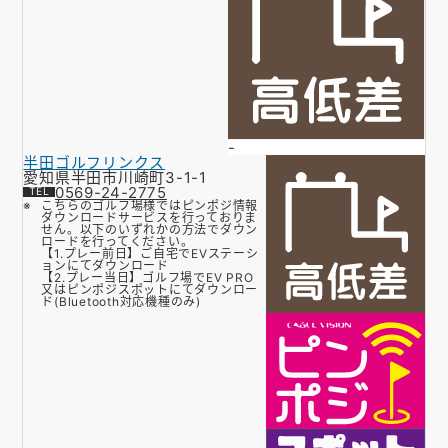
-
半田ゴルフリンクス
愛知県半田市川崎町3-1-1
0569-24-2775
こちらのゴルフ場様ではピンポジ情報
ダウンロードサービスを行っておりま
せん。以下のいずれかの方法でダウン
ロードを行ってください。
【1.プレー前日】ご自宅でEVステーシ
ョンにてダウンロード
【2.プレー当日】ゴルフ場でEV PRO
又はピンポジスポットにてダウンロー
ド(Bluetooth対応機種のみ)