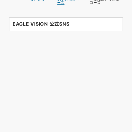
ース
コース
EAGLE VISION 公式SNS
お困りですか？
GPSゴルフナビ初心者の方にも安心してお使いいただ
けるように、ゴルフ好きな担当者がサポートいたしま
す。
ご不明な点がございましたらEメールまたは電話にて
お気軽にお問い合わせください。
また、よくあるご質問やマニュアルのダウンロードも
こちらからご確認いただけます。
サポートページへ
© ASAHIGOLF CO LTD.