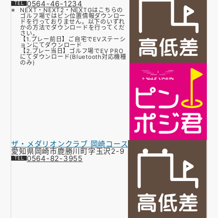
0564-46-1234
NEXT・NEXT2・NEXTGはこちらの
ゴルフ場ではピン位置情報ダウンロー
ドを行っておりません。以下のいずれ
かの方法でダウンロードを行ってくだ
さい。
【1.プレー前日】ご自宅でEVステーシ
ョンにてダウンロード
【2.プレー当日】ゴルフ場でEV PRO
にてダウンロード(Bluetooth対応機種
のみ)
ザ・メダリオンクラブ 岡崎コース
愛知県岡崎市鹿勝川町字玉沢2-9
0564-82-3955