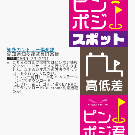
知多カントリー倶楽部
愛知県知多郡武豊町冨貴
0569-73-2111
こちらのゴルフ場様ではピンポジ情報
ダウンロードサービスを行っておりま
せん。以下のいずれかの方法でダウン
ロードを行ってください。
【1.プレー前日】ご自宅でEVステーシ
ョンにてダウンロード
【2.プレー当日】ゴルフ場でEV PRO
にてダウンロード(Bluetooth対応機種
のみ)