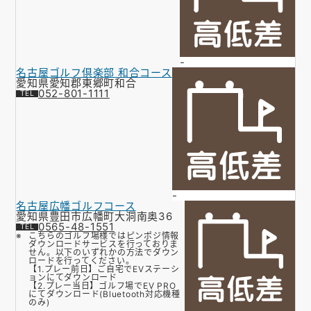
-
名古屋ゴルフ倶楽部 和合コース
愛知県愛知郡東郷町和合
052-801-1111
-
名古屋広幡ゴルフコース
愛知県豊田市広幡町大洞南奥36
0565-48-1551
こちらのゴルフ場様ではピンポジ情報
ダウンロードサービスを行っておりま
せん。以下のいずれかの方法でダウン
ロードを行ってください。
【1.プレー前日】ご自宅でEVステーシ
ョンにてダウンロード
【2.プレー当日】ゴルフ場でEV PRO
にてダウンロード(Bluetooth対応機種
のみ)