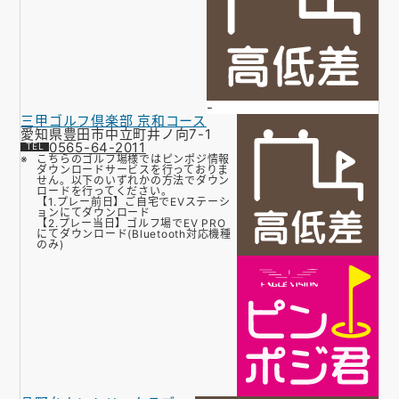
-
三甲ゴルフ倶楽部 京和コース
愛知県豊田市中立町井ノ向7-1
0565-64-2011
こちらのゴルフ場様ではピンポジ情報
ダウンロードサービスを行っておりま
せん。以下のいずれかの方法でダウン
ロードを行ってください。
【1.プレー前日】ご自宅でEVステーシ
ョンにてダウンロード
【2.プレー当日】ゴルフ場でEV PRO
にてダウンロード(Bluetooth対応機種
のみ)