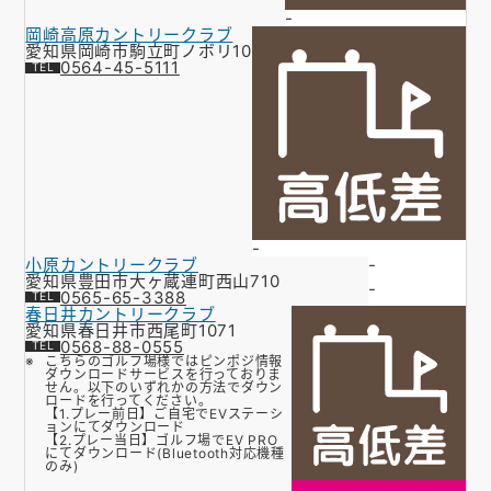
-
岡崎高原カントリークラブ
愛知県岡崎市駒立町ノボリ10
0564-45-5111
-
小原カントリークラブ
-
愛知県豊田市大ヶ蔵連町西山710
-
0565-65-3388
春日井カントリークラブ
愛知県春日井市西尾町1071
0568-88-0555
こちらのゴルフ場様ではピンポジ情報
ダウンロードサービスを行っておりま
せん。以下のいずれかの方法でダウン
ロードを行ってください。
【1.プレー前日】ご自宅でEVステーシ
ョンにてダウンロード
【2.プレー当日】ゴルフ場でEV PRO
にてダウンロード(Bluetooth対応機種
のみ)