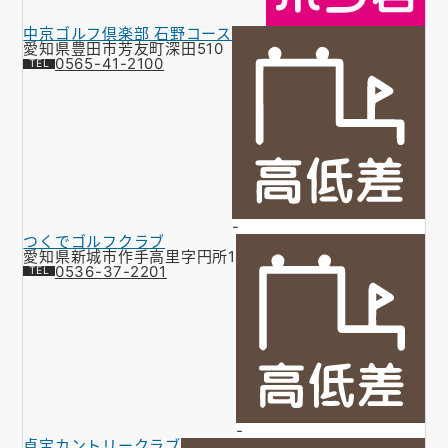
中京ゴルフ倶楽部 石野コース
愛知県豊田市芳友町深田510
0565-41-2100
-
つくでゴルフクラブ
愛知県新城市作手高里字円所1
0536-37-2201
-
貞宝カントリークラブ