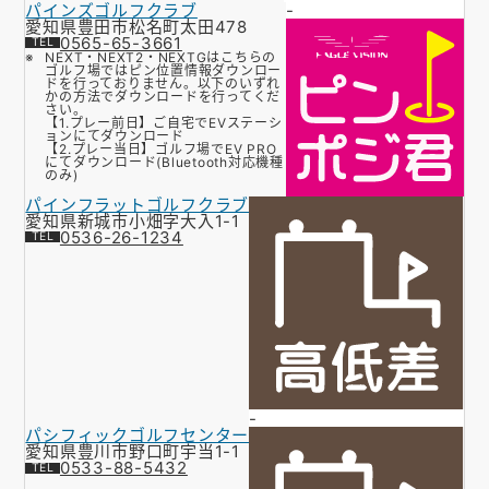
パインズゴルフクラブ
-
愛知県豊田市松名町太田478
0565-65-3661
NEXT・NEXT2・NEXTGはこちらの
ゴルフ場ではピン位置情報ダウンロー
ドを行っておりません。以下のいずれ
かの方法でダウンロードを行ってくだ
さい。
【1.プレー前日】ご自宅でEVステーシ
ョンにてダウンロード
【2.プレー当日】ゴルフ場でEV PRO
にてダウンロード(Bluetooth対応機種
のみ)
パインフラットゴルフクラブ
愛知県新城市小畑字大入1-1
0536-26-1234
-
パシフィックゴルフセンター
愛知県豊川市野口町宇当1-1
0533-88-5432