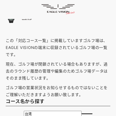
「台湾」の対応コース
HOME
ゴルフナビ
EAGLE VISION
スマホアプリ
SMARTPHONE
この「対応コース一覧」に掲載していますゴルフ場は、
ピンポジ君
PIN POSITION
EAGLE VISIONの端末に収録されているゴルフ場の一覧
対応コース
COURSE
です。
現在、ゴルフ場が閉鎖されている場合もありますが、過
EVステーション
UPDATE
去のラウンド履歴の管理や編集のためゴルフ場データは
取扱い店舗
SHOP
そのまま残しています。
ゴルフ場の営業状況をお知らせするものではないことを
サポート
SUPPORT
ご理解いただきますようお願い致します。
コース名から探す
購入する